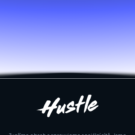
Naučili jsme Gen Z
spořit na důchod
Case study
Tvoříme obsah a spravujeme sociální sítě. Jsme