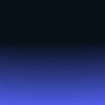
Pomáháme DofE růst
mimo elitní školy
Case study