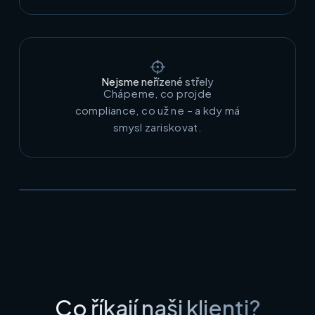
Nejsme neřízené střely
Chápeme, co projde
compliance, co už ne – a kdy má
smysl zariskovat.
Co říkají naši klienti?